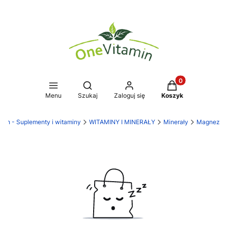
Produkty w koszy
Otwórz wyszukiwarkę
Menu
Szukaj
Zaloguj się
Koszyk
min - Suplementy i witaminy
WITAMINY I MINERAŁY
Minerały
Magnez