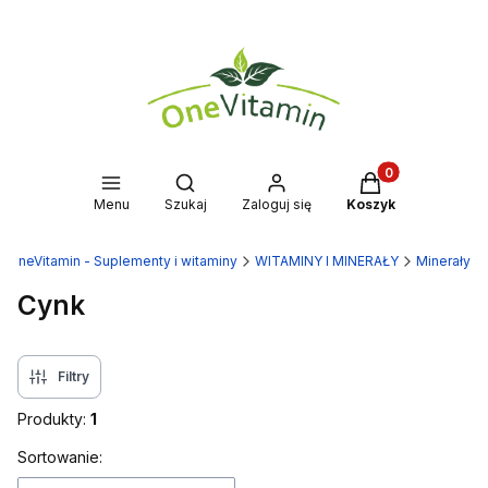
Produkty w kosz
Otwórz wyszukiwarkę
Menu
Szukaj
Zaloguj się
Koszyk
OneVitamin - Suplementy i witaminy
WITAMINY I MINERAŁY
Minerały
Cynk
Filtry
Produkty:
1
Lista produktów
Sortowanie: