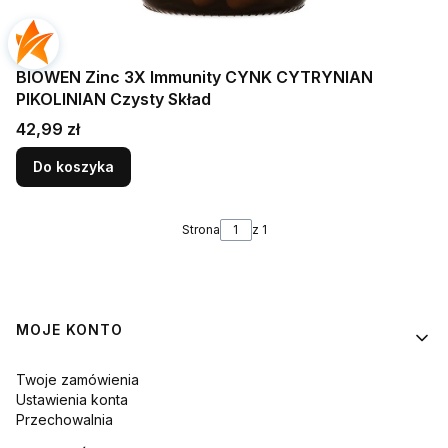
BIOWEN Zinc 3X Immunity CYNK CYTRYNIAN
PIKOLINIAN Czysty Skład
Cena
42,99 zł
Do koszyka
Strona
z 1
Linki w stopce
MOJE KONTO
Twoje zamówienia
Ustawienia konta
Przechowalnia