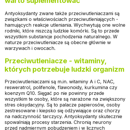
warto suplementować
Antyoksydanty zwane także przeciwutleniaczami są
związkami o właściwościach przeciwutleniających -
hamujących reakcje utleniania. Wychwytują one wolne
rodniki, które niszczą ludzkie komórki. Są to przede
wszystkim substancje pochodzenia naturalnego. W
naturze przeciwutleniacze są obecne głównie w
warzywach i owocach.
Przeciwutleniacze - witaminy,
których potrzebuje ludzki organizm
Przeciwutleniaczami są m.in. witaminy A i C, NAC,
resweratrol, polifenole, flawonoidy, kurkumina czy
koenzym Q10. Sięgać po nie powinny przede
wszystkim te osoby, które są narażone na zwiększony
stres oksydacyjny. Są to palacze papierosów, osoby
zestresowane i kiepsko się odżywiające oraz chorzy
na nadczynność tarczycy. Antyoksydanty skutecznie
spowalniają procesy starzenia. Chronią neurony
przed nadmiernym pobudzeniem i w licznych