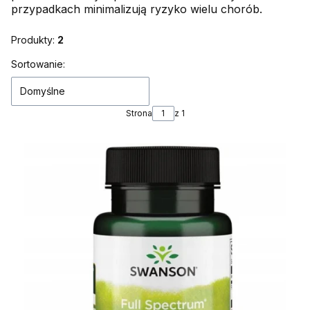
przypadkach minimalizują ryzyko wielu chorób.
Produkty:
2
Lista produktów
Sortowanie:
Domyślne
Strona
z 1