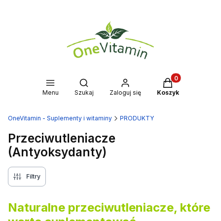
Produkty w kosz
Otwórz wyszukiwarkę
Menu
Szukaj
Zaloguj się
Koszyk
OneVitamin - Suplementy i witaminy
PRODUKTY
Przeciwutleniacze
(Antyoksydanty)
Filtry
Naturalne przeciwutleniacze, które