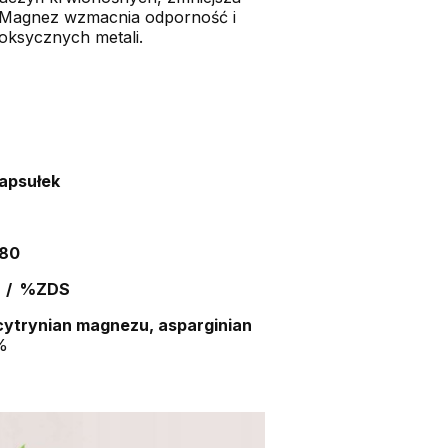
. Magnez wzmacnia odporność i
toksycznych metali.
apsułek
180
e / %ZDS
cytrynian magnezu, asparginian
%