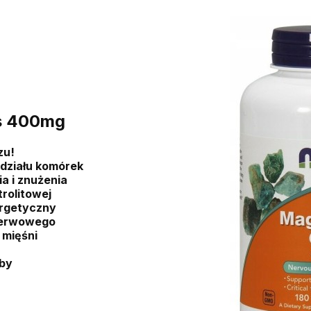
s 400mg
zu!
działu komórek
a i znużenia
rolitowej
rgetyczny
nerwowego
 mięśni
ęby