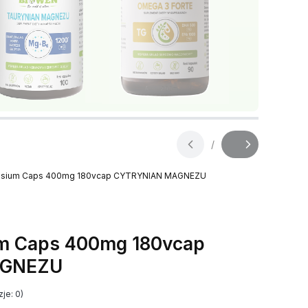
/
Slajd
z
sium Caps 400mg 180vcap CYTRYNIAN MAGNEZU
 Caps 400mg 180vcap
AGNEZU
je: 0)