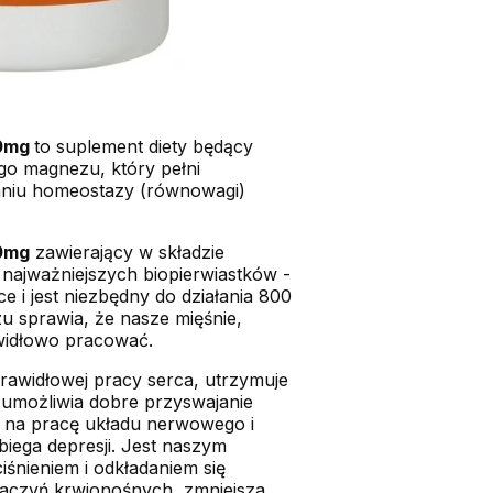
00mg
to suplement diety będący
go magnezu, który pełni
aniu homeostazy (równowagi)
0mg
zawierający w składzie
 najważniejszych biopierwiastków -
e i jest niezbędny do działania 800
 sprawia, że nasze mięśnie,
widłowo pracować.
rawidłowej pracy serca, utrzymuje
 umożliwia dobre przyswajanie
 na pracę układu nerwowego i
biega depresji. Jest naszym
iśnieniem i odkładaniem się
naczyń krwionośnych, zmniejsza