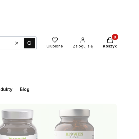
Produkty w kos
Wyczyść
Szukaj
Ulubione
Zaloguj się
Koszyk
dukty
Blog