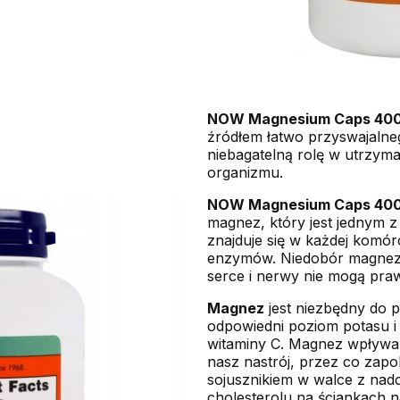
NOW Magnesium Caps 4
źródłem łatwo przyswajalne
niebagatelną rolę w utrzym
organizmu.
NOW Magnesium Caps 40
magnez, który jest jednym z
znajduje się w każdej komórc
enzymów. Niedobór magnezu
serce i nerwy nie mogą pra
Magnez
jest niezbędny do p
odpowiedni poziom potasu i
witaminy C. Magnez wpływa
nasz nastrój, przez co zapo
sojusznikiem w walce z nadc
cholesterolu na ściankach 